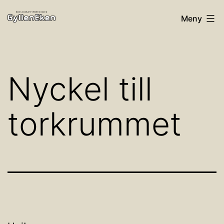
Hoppa
Bostadsrättsföreningen
Meny
till
Gylleneken
innehåll
Nyckel till
torkrummet