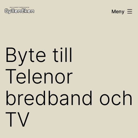
Hoppa
Bostadsrättsföreningen
Meny
till
Gylleneken
innehåll
Byte till
Telenor
bredband och
TV