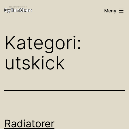
Hoppa
Bostadsrättsföreningen
Meny
till
Gylleneken
innehåll
Kategori:
utskick
Radiatorer