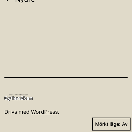
Sidnumrering
för
inlägg
Drivs med
WordPress
.
Mörkt läge: