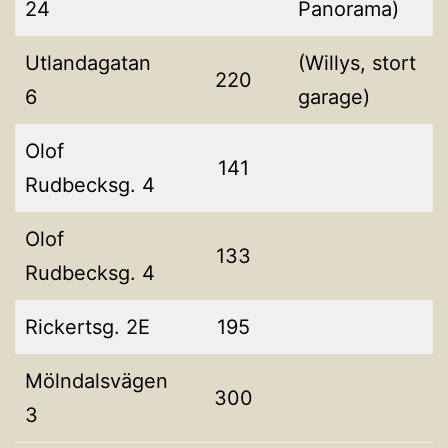
24
Panorama)
Utlandagatan
(Willys, stort
220
6
garage)
Olof
141
Rudbecksg. 4
Olof
133
Rudbecksg. 4
Rickertsg. 2E
195
Mölndalsvägen
300
3